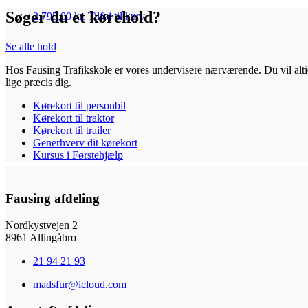
Søger du et kørehold?
2.795,00
kr.
Tilføj til kurv
Se alle hold
Hos Fausing Trafikskole er vores undervisere nærværende. Du vil alt
lige præcis dig.
Kørekort til personbil
Kørekort til traktor
Kørekort til trailer
Generhverv dit kørekort
Kursus i Førstehjælp
Fausing afdeling
Nordkystvejen 2
8961 Allingåbro
21 94 21 93
madsfur@icloud.com