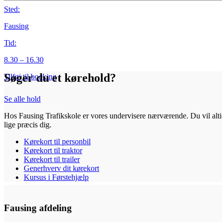
Sted:
Fausing
Tid:
8.30 – 16.30
Søger du et kørehold?
Tilføj til booking
Se alle hold
Hos Fausing Trafikskole er vores undervisere nærværende. Du vil alt
lige præcis dig.
Kørekort til personbil
Kørekort til traktor
Kørekort til trailer
Generhverv dit kørekort
Kursus i Førstehjælp
Fausing afdeling