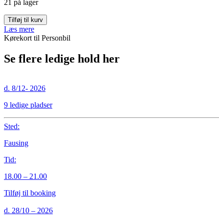
21 på lager
18/2-
Tilføj til kurv
2025
Læs mere
antal
Kørekort til Personbil
Se flere ledige hold her
d. 8/12- 2026
9 ledige pladser
Sted:
Fausing
Tid:
18.00 – 21.00
Tilføj til booking
d. 28/10 – 2026