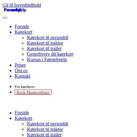
Gå til hovedindhold
Personbil
Personbil
Personbil
Personbil
Personbil
Personbil
Personbil
Førstehjælp
Førstehjælp
Forside
Kørekort
Kørekort til personbil
Kørekort til traktor
Kørekort til trailer
Generhverv dit kørekort
Kursus i Førstehjælp
Priser
Om os
Kontakt
For kørelærer
Book Manøvrebane
Forside
Kørekort
Kørekort til personbil
Kørekort til traktor
Kørekort til trailer