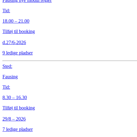
Fausing nye modul regler
Tid:
18.00 – 21.00
Tilføj til booking
d.27/6-2026
9 ledige pladser
Sted:
Fausing
Tid:
8.30 – 16.30
Tilføj til booking
29/8 – 2026
7 ledige pladser