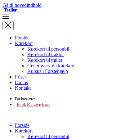
Gå til hovedindhold
Trailer
Trailer
Trailer
Forside
Kørekort
Kørekort til personbil
Kørekort til traktor
Kørekort til trailer
Generhverv dit kørekort
Kursus i Førstehjælp
Priser
Om os
Kontakt
For kørelærer
Book Manøvrebane
Forside
Kørekort
Kørekort til personbil