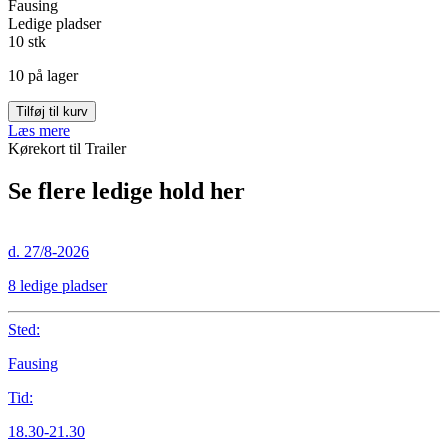
Fausing
Ledige pladser
10 stk
10 på lager
d.
Tilføj til kurv
29/10-
Læs mere
2026
Kørekort til Trailer
antal
Se flere ledige hold her
d. 27/8-2026
8 ledige pladser
Sted:
Fausing
Tid:
18.30-21.30