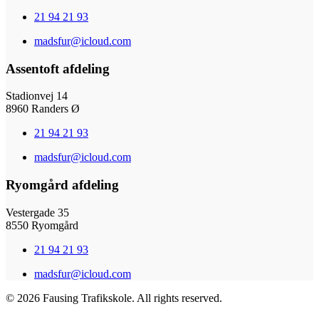
21 94 21 93
madsfur@icloud.com
Assentoft afdeling
Stadionvej 14
8960 Randers Ø
21 94 21 93
madsfur@icloud.com
Ryomgård afdeling
Vestergade 35
8550 Ryomgård
21 94 21 93
madsfur@icloud.com
©
2026
Fausing Trafikskole. All rights reserved.