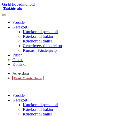
Gå til hovedindhold
Traktor
Traktor
Traktor
Førstehjælp
Førstehjælp
Forside
Kørekort
Kørekort til personbil
Kørekort til traktor
Kørekort til trailer
Generhverv dit kørekort
Kursus i Førstehjælp
Priser
Om os
Kontakt
For kørelærer
Book Manøvrebane
Forside
Kørekort
Kørekort til personbil
Kørekort til traktor
Kørekort til trailer