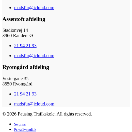
madsfur@icloud.com
Assentoft afdeling
Stadionvej 14
8960 Randers Ø
21 94 21 93
madsfur@icloud.com
Ryomgård afdeling
Vestergade 35
8550 Ryomgård
21 94 21 93
madsfur@icloud.com
©
2026
Fausing Trafikskole. All rights reserved.
Se priser
Privatlivspolitik