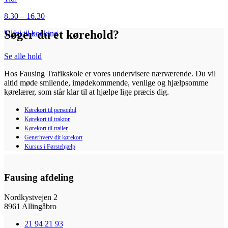
8.30 – 16.30
Søger du et kørehold?
Tilføj til booking
Se alle hold
Hos Fausing Trafikskole er vores undervisere nærværende. Du vil
altid møde smilende, imødekommende, venlige og hjælpsomme
kørelærer, som står klar til at hjælpe lige præcis dig.
Kørekort til personbil
Kørekort til traktor
Kørekort til trailer
Generhverv dit kørekort
Kursus i Førstehjælp
Fausing afdeling
Nordkystvejen 2
8961 Allingåbro
21 94 21 93